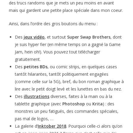
des trucs randoms que je mets un peu moins en avant
mais qui gardent une petite place spéciale dans mon coeur.
Ainsi, dans l’ordre des gros boutons du menu :
Des
jeux vidéo
, et surtout
Super Swap Brothers
, dont
je suis hyper fier (en même temps on a gagné la Game
Jam, hein oh!). Vous pouvez tout télécharger
gratuitement.
Des
petites BDs
, ou comic strips, en quelques cases
tantôt hilarantes, tantôt politiquement engagées
(comme celle sur la 5G), bref, du bon roman graphique à
lire avec le petit doigt levé et les lunettes en bas du nez.
Des
illustrations
diverses, faites à la main ou à la
tablette graphique (avec
Photoshop
ou
Krita
) : des
monstres un peu fatigués, des commandes spéciales,
pas mal de logos, …
La galerie d’
Inktober 2018
. Pourquoi celle-ci alors qu’on